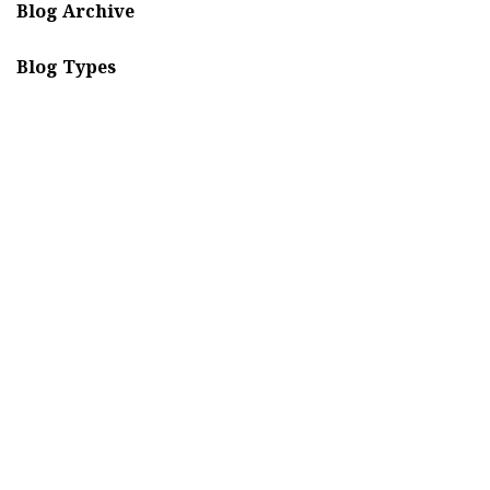
Blog Archive
Registro
Blog Types
Recuérdame
Contraseña perdida
Acceso
¿Crear una cuenta?