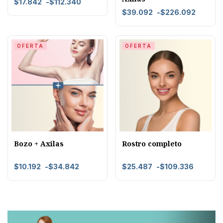
$
17.842
-
$
112.340
$
39.092
-
$
226.092
OFERTA
OFERTA
Bozo + Axilas
Rostro completo
$
10.192
-
$
34.842
$
25.487
-
$
109.336