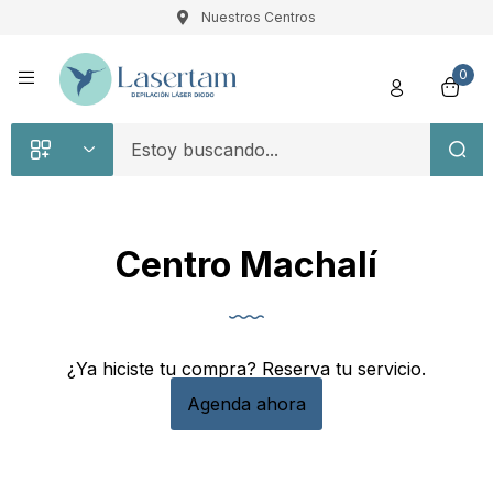
Nuestros Centros
Registro
0
Centro Machalí
Recuérdame
Contraseña perdida
Acceso
¿Ya hiciste tu compra? Reserva tu servicio.
Agenda ahora
¿Crear una cuenta?