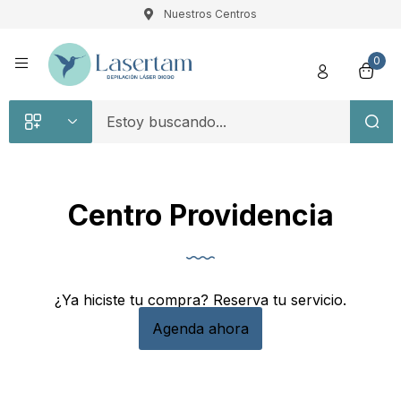
Nuestros Centros
Registro
0
Centro Providencia
Recuérdame
Contraseña perdida
Acceso
¿Ya hiciste tu compra? Reserva tu servicio.
Agenda ahora
¿Crear una cuenta?