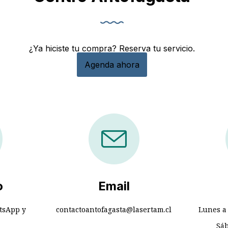
¿Ya hiciste tu compra? Reserva tu servicio.
Agenda ahora
o
Email
tsApp y
contactoantofagasta@lasertam.cl
Lunes a 
Sáb