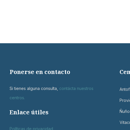
Ponerse en contacto
Cen
Si tienes alguna consulta,
contácta nuestros
Antof
centros
.
Provi
Enlace útiles
Ñuño
Vitac
Políticas de privacidad