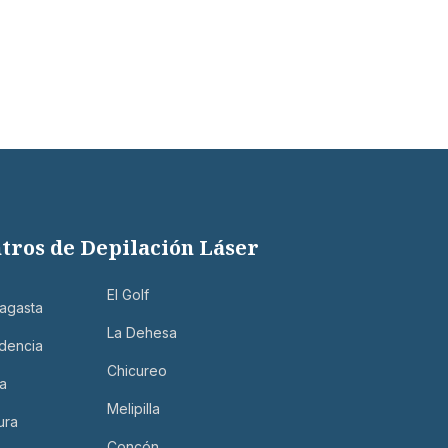
tros de Depilación Láser
El Golf
agasta
Los Dominicos
La Dehesa
dencia
Machalí
Chicureo
a
Talca
Melipilla
ura
Temuco
Concón