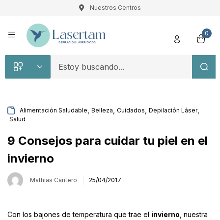
Nuestros Centros
Registro
0
,
,
,
,
Alimentación Saludable
Belleza
Cuidados
Depilación Láser
Salud
Recuérdame
Contraseña perdida
9 Consejos para cuidar tu piel en el
Acceso
invierno
Mathias Cantero
25/04/2017
¿Crear una cuenta?
Con los bajones de temperatura que trae el
invierno
, nuestra