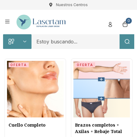
Nuestros Centros
Registro
0
OFERTA
OFERTA
Recuérdame
Contraseña perdida
Acceso
¿Crear una cuenta?
Cuello Completo
Brazos completos +
Axilas + Rebaje Total