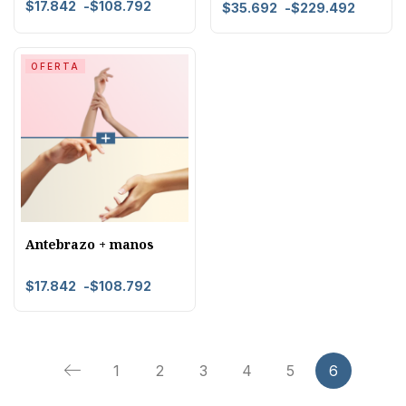
$
17.842
-
$
108.792
$
35.692
-
$
229.492
OFERTA
Antebrazo + manos
$
17.842
-
$
108.792
1
2
3
4
5
6