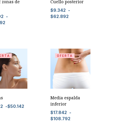
2 zonas de
Cuello posterior
$
9.342
-
92
-
$
62.892
992
ERTA
OFERTA
as
Media espalda
inferior
42
-
$
50.142
$
17.842
-
$
108.792