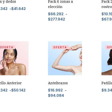
s y dedos
Pack 6 zonas a
Pack 
elección
rostro
.342
-
$
41.642
$
66.292
-
$
10.1
$
277.942
$
67.
OFERTA
OFERTA
OF
llo Anterior
Antebrazos
Patill
.342
-
$
50.142
$
16.992
-
$
9.3
$
94.084