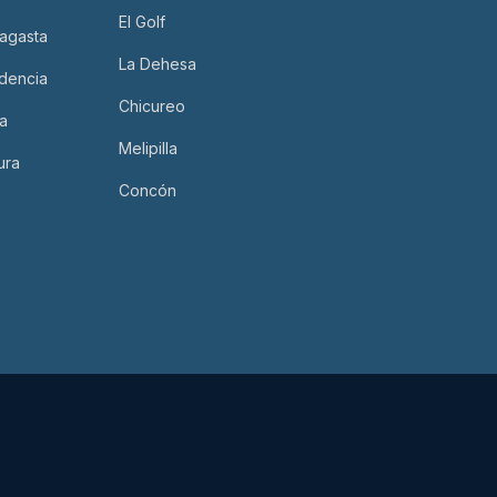
El Golf
agasta
Los Dominicos
La Dehesa
dencia
Machalí
Chicureo
a
Talca
Melipilla
ura
Temuco
Concón