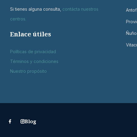
Si tienes alguna consulta,
contácta nuestros
Antof
centros
.
Provi
Enlace útiles
Ñuño
Vitac
Políticas de privacidad
Términos y condiciones
Nuestro propósito
Blog