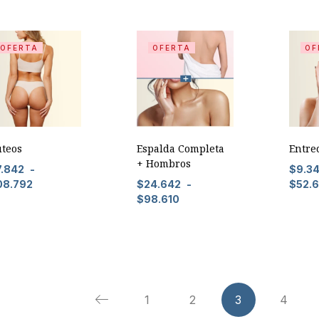
OFERTA
OFERTA
OF
úteos
Espalda Completa
Entre
+ Hombros
7.842
-
$
9.3
08.792
$
24.642
-
$
52.
$
98.610
1
2
3
4