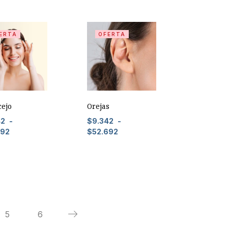
ERTA
OFERTA
cejo
Orejas
42
-
$
9.342
-
692
$
52.692
5
6