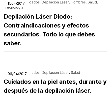
,
,
,
,
,
Belleza
Cuidados
Depilación Láser
Hombres
Salud
11/04/2017
Tecnología
Depilación Láser Diodo:
Contraindicaciones y efectos
secundarios. Todo lo que debes
saber.
,
,
,
Belleza
Cuidados
Depilación Láser
Salud
06/04/2017
Cuidados en la piel antes, durante y
después de la depilación láser.