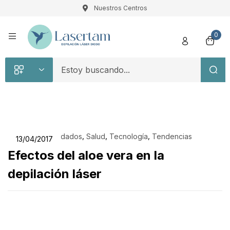
Nuestros Centros
Registro
0
Recuérdame
Contraseña perdida
,
,
,
,
Belleza
Cuidados
Salud
Tecnología
Tendencias
13/04/2017
Efectos del aloe vera en la
Acceso
depilación láser
¿Crear una cuenta?