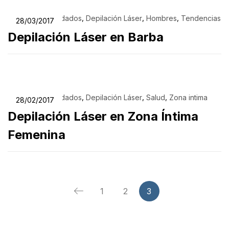
,
,
,
,
Belleza
Cuidados
Depilación Láser
Hombres
Tendencias
28/03/2017
Depilación Láser en Barba
,
,
,
,
Belleza
Cuidados
Depilación Láser
Salud
Zona intima
28/02/2017
Depilación Láser en Zona Íntima
Femenina
1
2
3