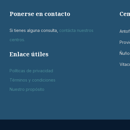
Ponerse en contacto
Cen
Si tienes alguna consulta,
contácta nuestros
Antof
centros
.
Provi
Enlace útiles
Ñuño
Vitac
Políticas de privacidad
Términos y condiciones
Nuestro propósito