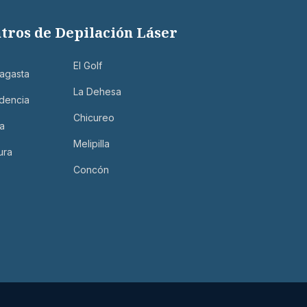
tros de Depilación Láser
El Golf
agasta
Los Dominicos
La Dehesa
dencia
Machalí
Chicureo
a
Talca
Melipilla
ura
Temuco
Concón