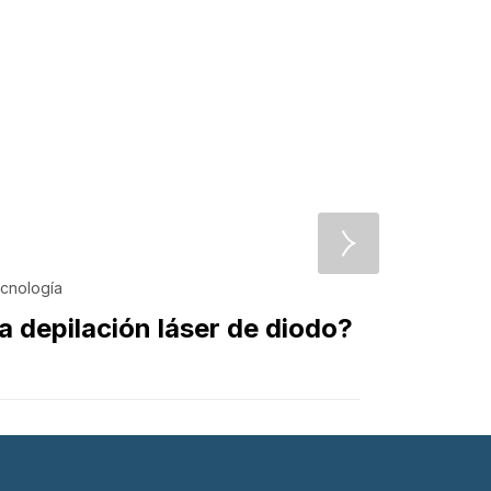
02/05/20
,
cnología
Belleza
a depilación láser de diodo?
Depila
Mathi