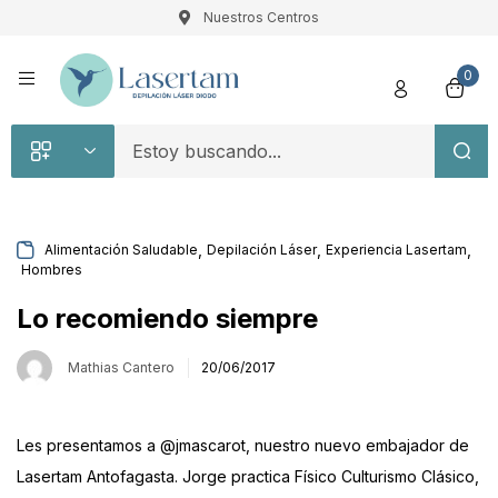
Nuestros Centros
Registro
0
,
,
,
Alimentación Saludable
Depilación Láser
Experiencia Lasertam
Hombres
Recuérdame
Contraseña perdida
Lo recomiendo siempre
Acceso
Mathias Cantero
20/06/2017
¿Crear una cuenta?
Les presentamos a
@jmascarot
, nuestro nuevo embajador de
Lasertam Antofagasta. Jorge practica Físico Culturismo Clásico,