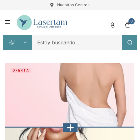
Nuestros Centros
Registro
0
OFERTA
Recuérdame
Contraseña perdida
Acceso
¿Crear una cuenta?