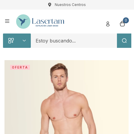
Nuestros Centros
Registro
0
OFERTA
Recuérdame
Contraseña perdida
Acceso
¿Crear una cuenta?