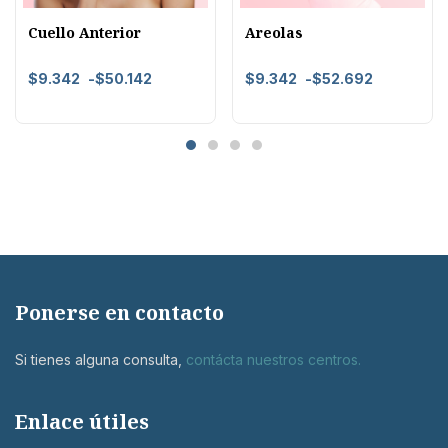
Cuello Anterior
Areolas
$
9.342
-
$
50.142
$
9.342
-
$
52.692
Ponerse en contacto
Si tienes alguna consulta,
contácta nuestros centros
.
Enlace útiles