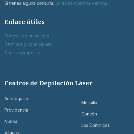
Si tienes alguna consulta,
contácta nuestros centros
.
Enlace útiles
Políticas de privacidad
Términos y condiciones
Nuestro propósito
Centros de Depilación Láser
Antofagasta
Melipilla
Providencia
Concón
Ñuñoa
Los Dominicos
Vitacura