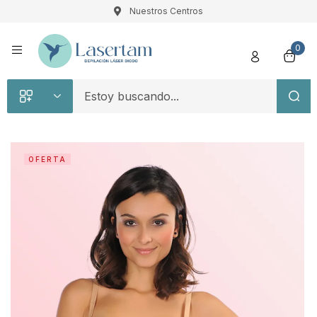
Nuestros Centros
Registro
0
OFERTA
Recuérdame
Contraseña perdida
Acceso
¿Crear una cuenta?