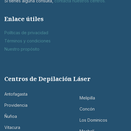
Si tienes alguna consulta,
contácta nuestros centros
.
Enlace útiles
Políticas de privacidad
Términos y condiciones
Nuestro propósito
Centros de Depilación Láser
Antofagasta
Melipilla
Providencia
Concón
Ñuñoa
Los Dominicos
Vitacura