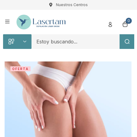
Nuestros Centros
Registro
0
OFERTA
Recuérdame
Contraseña perdida
Acceso
¿Crear una cuenta?