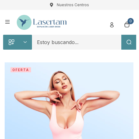
Nuestros Centros
Registro
0
OFERTA
Recuérdame
Contraseña perdida
Acceso
¿Crear una cuenta?