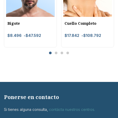
Bigote
Cuello Completo
$
8.496
-
$
47.592
$
17.842
-
$
108.792
Ponerse en contacto
Si tienes alguna consulta,
contácta nuestros centros
.