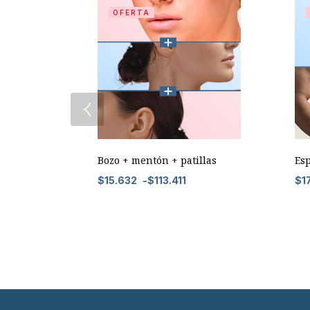
OFERTA
Bozo + mentón + patillas
Es
$
15.632
-
$
113.411
$
1