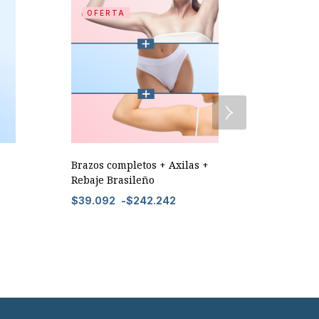
OFERTA
OFER
Brazos completos + Axilas +
Bigote + 
Rebaje Brasileño
$
10.192
$
39.092
-
$
242.242