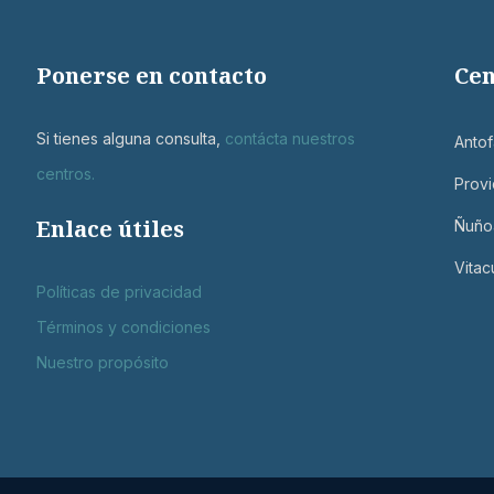
Ponerse en contacto
Cen
Si tienes alguna consulta,
contácta nuestros
Antof
centros
.
Provi
Enlace útiles
Ñuño
Vitac
Políticas de privacidad
Términos y condiciones
Nuestro propósito