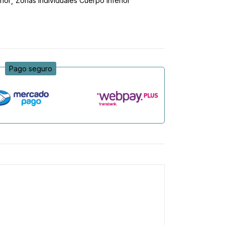
rior
Zonas individuales Cuerpo Inferior
Pago seguro