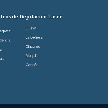
tros de Depilación Láser
El Golf
agasta
Los Dominicos
La Dehesa
dencia
Machalí
Chicureo
a
Talca
Melipilla
ura
Temuco
Concón