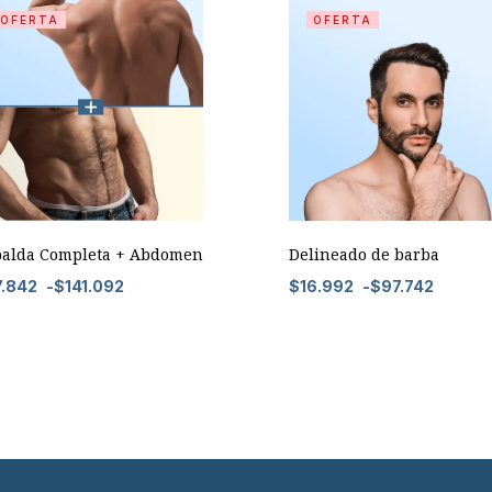
OFERTA
OFERTA
palda Completa + Abdomen
Delineado de barba
7.842
-
$
141.092
$
16.992
-
$
97.742