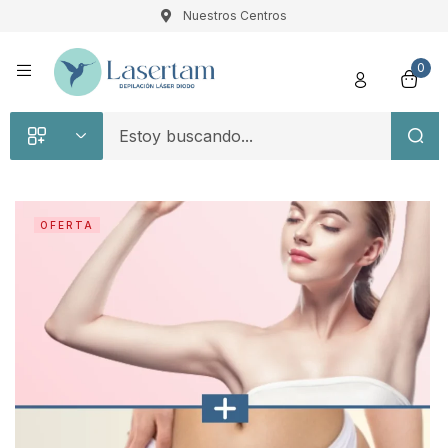
Nuestros Centros
Registro
0
OFERTA
Recuérdame
Contraseña perdida
Acceso
¿Crear una cuenta?