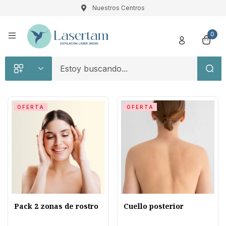
Nuestros Centros
Registro
0
OFERTA
OFERTA
Recuérdame
Contraseña perdida
Acceso
¿Crear una cuenta?
Pack 2 zonas de rostro
Cuello posterior