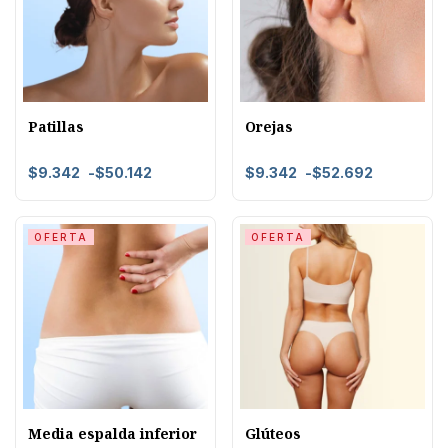
Patillas
Orejas
$
9.342
-
$
50.142
$
9.342
-
$
52.692
OFERTA
OFERTA
Media espalda inferior
Glúteos