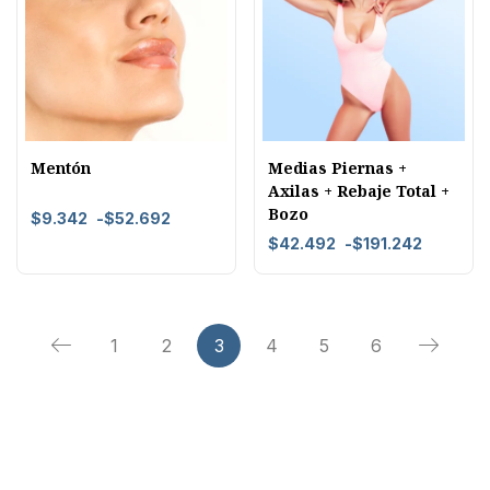
Mentón
Medias Piernas +
Axilas + Rebaje Total +
Bozo
$
9.342
-
$
52.692
$
42.492
-
$
191.242
1
2
3
4
5
6