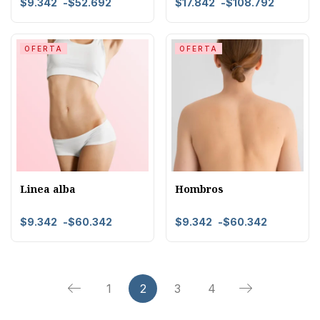
$
9.342
-
$
52.692
$
17.842
-
$
108.792
OFERTA
OFERTA
Linea alba
Hombros
$
9.342
-
$
60.342
$
9.342
-
$
60.342
1
2
3
4