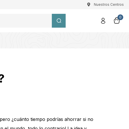
Nuestros Centros
0
o?
pero ¿cuánto tiempo podrías ahorrar si no
 el mundo, todo lo contrario! La idea y