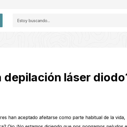
a depilación láser diod
s han aceptado afeitarse como parte habitual de la vida, 
ora? Ojo ¡No estamos diciendo que nos pongamos peludos en