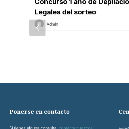
Concurso 1 año de Depilació
Legales del sorteo
Admin
Ponerse en contacto
Cen
Si tienes alguna consulta,
contácta nuestros
Antof