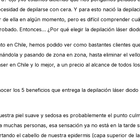
ecesidad de depilarse con cera. Y para esto nació la depila
 de ella en algún momento, pero es difícil comprender cuá
probado. Entonces… ¿Por qué elegir la depilación láser di
to en Chile, hemos podido ver como bastantes clientes que 
ándola y pasando de zona en zona, hasta eliminar el vello t
áser en Chile y lo mejor, a un precio al alcance de todos los
nocer los 5 beneficios que entrega la depilación láser diodo
 nuestra piel suave y sedosa es probablemente el punto culm
 muchas personas, esa sensación ya no está en la tarde s
ndo el cabello de nuestra epidermis (capa superior de la pi