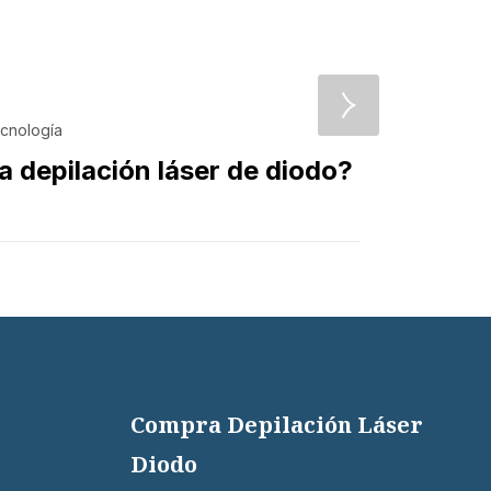
,
cnología
Belleza
a depilación láser de diodo?
Depila
Mathi
Compra Depilación Láser
Diodo