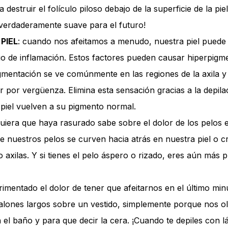
destruir el folículo piloso debajo de la superficie de la pie
 verdaderamente suave para el futuro!
PIEL
: cuando nos afeitamos a menudo, nuestra piel pued
lgo de inflamación. Estos factores pueden causar hiperpig
mentación se ve comúnmente en las regiones de la axila y la
por vergüenza. Elimina esta sensación gracias a la depila
piel vuelven a su pigmento normal.
quiera que haya rasurado sabe sobre el dolor de los pelos e
 nuestros pelos se curven hacia atrás en nuestra piel o c
o axilas. Y si tienes el pelo áspero o rizado, eres aún más
imentado el dolor de tener que afeitarnos en el último mi
alones largos sobre un vestido, simplemente porque nos ol
el baño y para que decir la cera. ¡Cuando te depiles con lá