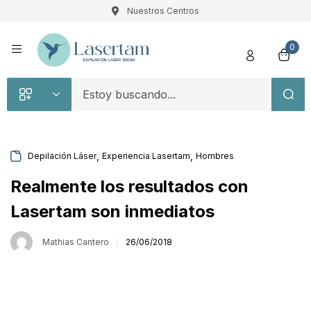
Nuestros Centros
Registro
0
,
,
Depilación Láser
Experiencia Lasertam
Hombres
Recuérdame
Contraseña perdida
Realmente los resultados con
Lasertam son inmediatos
Acceso
Mathias Cantero
26/06/2018
¿Crear una cuenta?