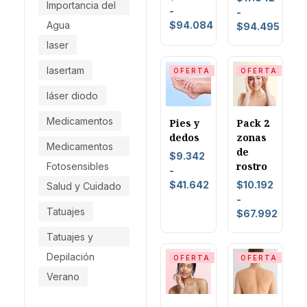
Importancia del
-
-
Agua
$
94.084
$
94.495
laser
lasertam
OFERTA
OFERTA
láser diodo
Medicamentos
Pies y
Pack 2
dedos
zonas
Medicamentos
de
$
9.342
rostro
Fotosensibles
-
$
41.642
$
10.192
Salud y Cuidado
-
Tatuajes
$
67.992
Tatuajes y
Depilación
OFERTA
OFERTA
Verano