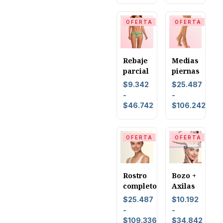
OFERTA
OFERTA
Rebaje
Medias
parcial
piernas
$
9.342
$
25.487
-
-
$
46.742
$
106.242
OFERTA
OFERTA
Rostro
Bozo +
completo
Axilas
$
25.487
$
10.192
-
-
$
109.336
$
34.842