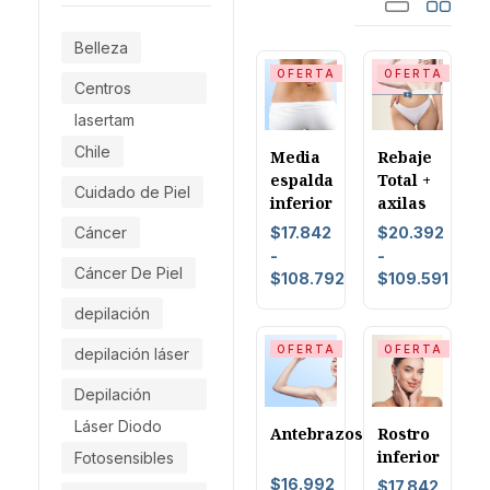
Belleza
OFERTA
OFERTA
Centros
lasertam
Chile
Media
Rebaje
espalda
Total +
Cuidado de Piel
inferior
axilas
Cáncer
$
17.842
$
20.392
-
-
Cáncer De Piel
$
108.792
$
109.591
depilación
OFERTA
OFERTA
depilación láser
Depilación
Láser Diodo
Antebrazos
Rostro
inferior
Fotosensibles
$
16.992
$
17.842