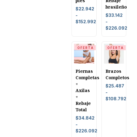
pies
Rebaje
brasileño
$
22.942
-
$
33.142
$
152.992
-
$
226.092
OFERTA
OFERTA
Piernas
Brazos
Completas
Completos
+
$
25.487
Axilas
-
+
$
108.792
Rebaje
Total
$
34.842
-
$
226.092