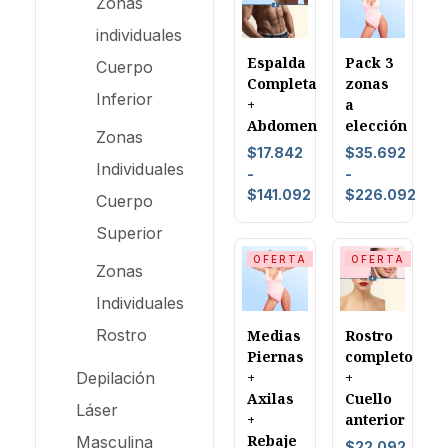
Zonas
individuales
Espalda
Pack 3
Cuerpo
Completa
zonas
Inferior
+
a
Abdomen
elección
Zonas
$
17.842
$
35.692
Individuales
-
-
$
141.092
$
226.092
Cuerpo
Superior
OFERTA
OFERTA
Zonas
Individuales
Rostro
Medias
Rostro
Piernas
completo
Depilación
+
+
Axilas
Cuello
Láser
+
anterior
Rebaje
Masculina
$
22.092