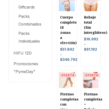
Giftcards
Packs
Cuerpo
Rebaje
completo
total
Combinados
(8
(Sin
zonas
interglúteos)
Packs
a
$
16.992
Individuales
elección)
-
$
51.842
$
61.192
HIFU 12D
-
$
346.792
Promociones
"PymeDay"
OFERTA
OFERTA
Piernas
Piernas
completas
completas
con
+