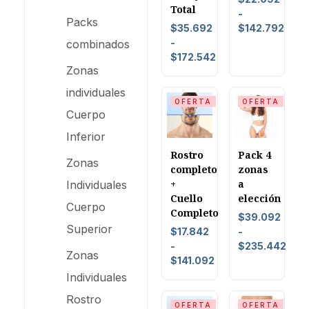
Total
-
Packs
$
35.692
$
142.792
-
combinados
$
172.542
Zonas
individuales
OFERTA
OFERTA
Cuerpo
Inferior
Rostro
Pack 4
Zonas
completo
zonas
+
a
Individuales
Cuello
elección
Cuerpo
Completo
$
39.092
Superior
$
17.842
-
-
$
235.442
Zonas
$
141.092
Individuales
Rostro
OFERTA
OFERTA